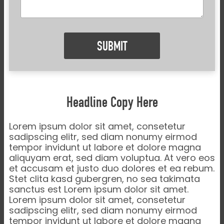
c
g
e
a
e
d
t
)
i
o
n
(
r
e
q
u
i
Headline Copy Here
r
e
Lorem ipsum dolor sit amet, consetetur
d
)
sadipscing elitr, sed diam nonumy eirmod
tempor invidunt ut labore et dolore magna
aliquyam erat, sed diam voluptua. At vero eos
et accusam et justo duo dolores et ea rebum.
Stet clita kasd gubergren, no sea takimata
sanctus est Lorem ipsum dolor sit amet.
Lorem ipsum dolor sit amet, consetetur
sadipscing elitr, sed diam nonumy eirmod
tempor invidunt ut labore et dolore magna